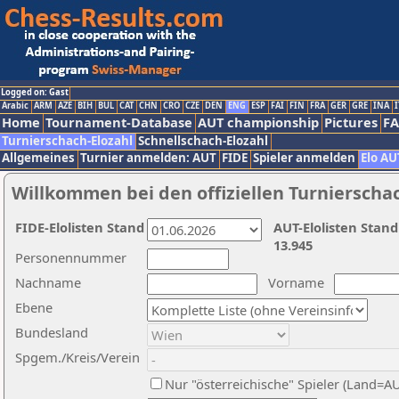
Logged on: Gast
Arabic
ARM
AZE
BIH
BUL
CAT
CHN
CRO
CZE
DEN
ENG
ESP
FAI
FIN
FRA
GER
GRE
INA
I
Home
Tournament-Database
AUT championship
Pictures
F
Turnierschach-Elozahl
Schnellschach-Elozahl
Allgemeines
Turnier anmelden: AUT
FIDE
Spieler anmelden
Elo AU
Willkommen bei den offiziellen Turnierscha
FIDE-Elolisten Stand
AUT-Elolisten Stand
13.945
Personennummer
Nachname
Vorname
Ebene
Bundesland
Spgem./Kreis/Verein
Nur "österreichische" Spieler (Land=A