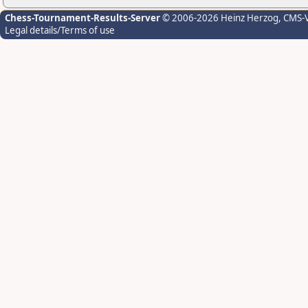
Chess-Tournament-Results-Server
© 2006-2026 Heinz Herzog
, CMS-
Legal details/Terms of use