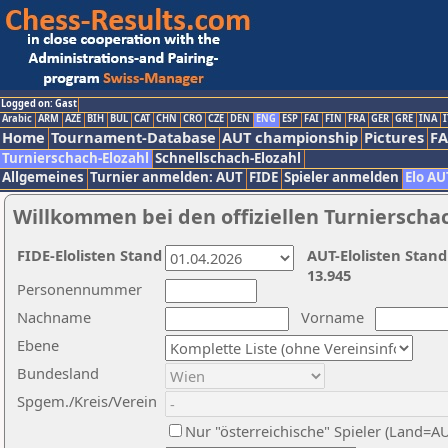
Logged on: Gast
Arabic
ARM
AZE
BIH
BUL
CAT
CHN
CRO
CZE
DEN
ENG
ESP
FAI
FIN
FRA
GER
GRE
INA
I
Home
Tournament-Database
AUT championship
Pictures
F
Turnierschach-Elozahl
Schnellschach-Elozahl
Allgemeines
Turnier anmelden: AUT
FIDE
Spieler anmelden
Elo AU
Willkommen bei den offiziellen Turnierscha
FIDE-Elolisten Stand
AUT-Elolisten Stand
13.945
Personennummer
Nachname
Vorname
Ebene
Bundesland
Spgem./Kreis/Verein
Nur "österreichische" Spieler (Land=A