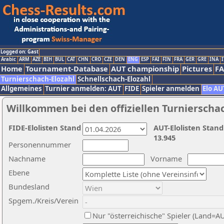
Logged on: Gast
Arabic
ARM
AZE
BIH
BUL
CAT
CHN
CRO
CZE
DEN
ENG
ESP
FAI
FIN
FRA
GER
GRE
INA
I
Home
Tournament-Database
AUT championship
Pictures
F
Turnierschach-Elozahl
Schnellschach-Elozahl
Allgemeines
Turnier anmelden: AUT
FIDE
Spieler anmelden
Elo AU
Willkommen bei den offiziellen Turnierscha
FIDE-Elolisten Stand
AUT-Elolisten Stand
13.945
Personennummer
Nachname
Vorname
Ebene
Bundesland
Spgem./Kreis/Verein
Nur "österreichische" Spieler (Land=A