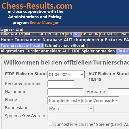
Logged on: Gast
Arabic
ARM
AZE
BIH
BUL
CAT
CHN
CRO
CZE
DEN
ENG
ESP
FAI
FIN
FRA
GER
GRE
INA
I
Home
Tournament-Database
AUT championship
Pictures
F
Turnierschach-Elozahl
Schnellschach-Elozahl
Allgemeines
Turnier anmelden: AUT
FIDE
Spieler anmelden
Elo AU
Willkommen bei den offiziellen Turnierscha
FIDE-Elolisten Stand
AUT-Elolisten Stand
13.945
Personennummer
Nachname
Vorname
Ebene
Bundesland
Spgem./Kreis/Verein
Nur "österreichische" Spieler (Land=A