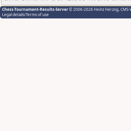
Chess-Tournament-Results-Server
© 2006-2026 Heinz Herzog
, CMS-
Legal details/Terms of use