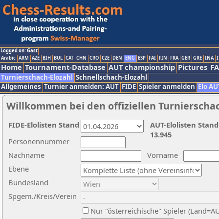
Logged on: Gast
Arabic
ARM
AZE
BIH
BUL
CAT
CHN
CRO
CZE
DEN
ENG
ESP
FAI
FIN
FRA
GER
GRE
INA
I
Home
Tournament-Database
AUT championship
Pictures
F
Turnierschach-Elozahl
Schnellschach-Elozahl
Allgemeines
Turnier anmelden: AUT
FIDE
Spieler anmelden
Elo AU
Willkommen bei den offiziellen Turnierscha
FIDE-Elolisten Stand
AUT-Elolisten Stand
13.945
Personennummer
Nachname
Vorname
Ebene
Bundesland
Spgem./Kreis/Verein
Nur "österreichische" Spieler (Land=A