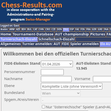
Logged on: Gast
Arabic
ARM
AZE
BIH
BUL
CAT
CHN
CRO
CZE
DEN
ENG
ESP
FAI
FIN
FRA
GER
GRE
INA
I
Home
Tournament-Database
AUT championship
Pictures
F
Turnierschach-Elozahl
Schnellschach-Elozahl
Allgemeines
Turnier anmelden: AUT
FIDE
Spieler anmelden
Elo AU
Willkommen bei den offiziellen Turnierscha
FIDE-Elolisten Stand
AUT-Elolisten Stand
13.945
Personennummer
Nachname
Vorname
Ebene
Bundesland
Spgem./Kreis/Verein
Nur "österreichische" Spieler (Land=A