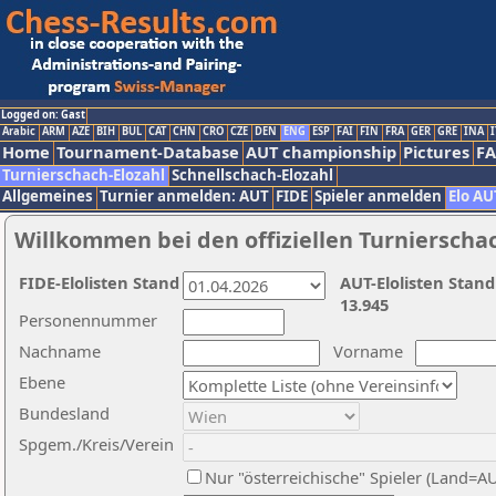
Logged on: Gast
Arabic
ARM
AZE
BIH
BUL
CAT
CHN
CRO
CZE
DEN
ENG
ESP
FAI
FIN
FRA
GER
GRE
INA
I
Home
Tournament-Database
AUT championship
Pictures
F
Turnierschach-Elozahl
Schnellschach-Elozahl
Allgemeines
Turnier anmelden: AUT
FIDE
Spieler anmelden
Elo AU
Willkommen bei den offiziellen Turnierscha
FIDE-Elolisten Stand
AUT-Elolisten Stand
13.945
Personennummer
Nachname
Vorname
Ebene
Bundesland
Spgem./Kreis/Verein
Nur "österreichische" Spieler (Land=A