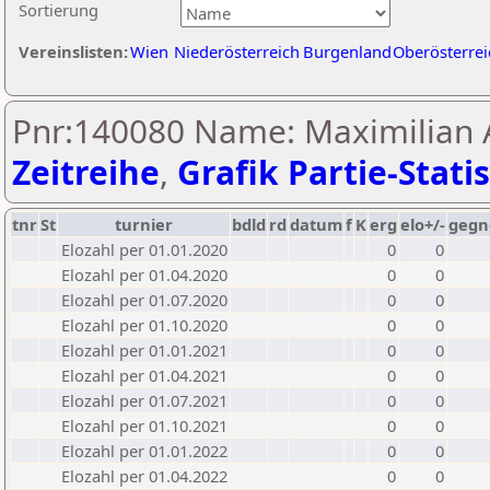
Sortierung
Vereinslisten:
Wien
Niederösterreich
Burgenland
Oberösterrei
Pnr:140080 Name: Maximilian A
Zeitreihe
,
Grafik Partie-Statis
tnr
St
turnier
bdld
rd
datum
f
K
erg
elo+/-
gegn
Elozahl per 01.01.2020
0
0
Elozahl per 01.04.2020
0
0
Elozahl per 01.07.2020
0
0
Elozahl per 01.10.2020
0
0
Elozahl per 01.01.2021
0
0
Elozahl per 01.04.2021
0
0
Elozahl per 01.07.2021
0
0
Elozahl per 01.10.2021
0
0
Elozahl per 01.01.2022
0
0
Elozahl per 01.04.2022
0
0