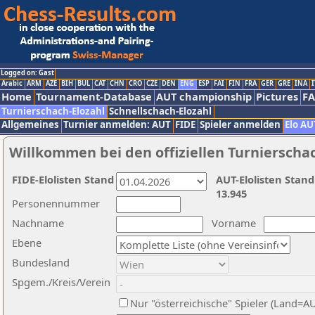
Logged on: Gast
Arabic
ARM
AZE
BIH
BUL
CAT
CHN
CRO
CZE
DEN
ENG
ESP
FAI
FIN
FRA
GER
GRE
INA
I
Home
Tournament-Database
AUT championship
Pictures
F
Turnierschach-Elozahl
Schnellschach-Elozahl
Allgemeines
Turnier anmelden: AUT
FIDE
Spieler anmelden
Elo AU
Willkommen bei den offiziellen Turnierscha
FIDE-Elolisten Stand
AUT-Elolisten Stand
13.945
Personennummer
Nachname
Vorname
Ebene
Bundesland
Spgem./Kreis/Verein
Nur "österreichische" Spieler (Land=A