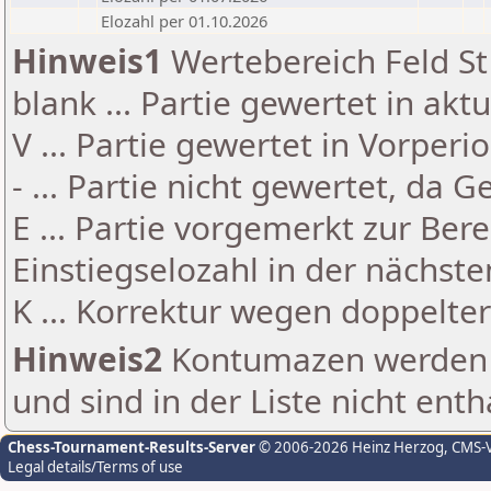
Elozahl per 01.10.2026
Hinweis1
Wertebereich Feld St 
blank ... Partie gewertet in akt
V ... Partie gewertet in Vorperi
- ... Partie nicht gewertet, da 
E ... Partie vorgemerkt zur Be
Einstiegselozahl in der nächst
K ... Korrektur wegen doppelt
Hinweis2
Kontumazen werden g
und sind in der Liste nicht enth
Chess-Tournament-Results-Server
© 2006-2026 Heinz Herzog
, CMS-
Legal details/Terms of use