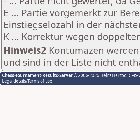
- ... Partie nicht gewertet, da 
E ... Partie vorgemerkt zur Be
Einstiegselozahl in der nächst
K ... Korrektur wegen doppelt
Hinweis2
Kontumazen werden g
und sind in der Liste nicht enth
Chess-Tournament-Results-Server
© 2006-2026 Heinz Herzog
, CMS-
Legal details/Terms of use