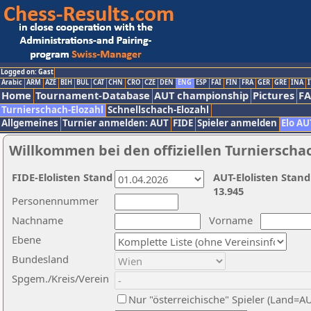
Logged on: Gast
Arabic
ARM
AZE
BIH
BUL
CAT
CHN
CRO
CZE
DEN
ENG
ESP
FAI
FIN
FRA
GER
GRE
INA
I
Home
Tournament-Database
AUT championship
Pictures
F
Turnierschach-Elozahl
Schnellschach-Elozahl
Allgemeines
Turnier anmelden: AUT
FIDE
Spieler anmelden
Elo AU
Willkommen bei den offiziellen Turnierscha
FIDE-Elolisten Stand
AUT-Elolisten Stand
13.945
Personennummer
Nachname
Vorname
Ebene
Bundesland
Spgem./Kreis/Verein
Nur "österreichische" Spieler (Land=A