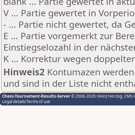
blank ... Partie gewertet in akt
V ... Partie gewertet in Vorperi
- ... Partie nicht gewertet, da 
E ... Partie vorgemerkt zur Be
Einstiegselozahl in der nächst
K ... Korrektur wegen doppelt
Hinweis2
Kontumazen werden g
und sind in der Liste nicht enth
Chess-Tournament-Results-Server
© 2006-2026 Heinz Herzog
, CMS-
Legal details/Terms of use