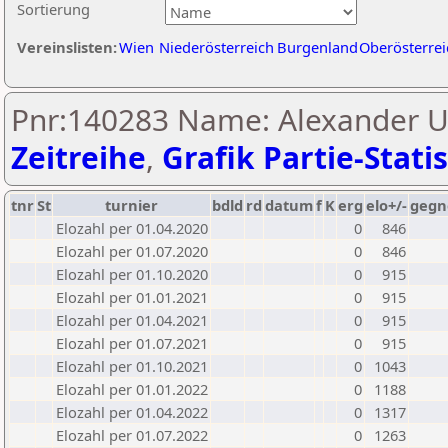
Sortierung
Vereinslisten:
Wien
Niederösterreich
Burgenland
Oberösterrei
Pnr:140283 Name: Alexander U
Zeitreihe
,
Grafik Partie-Statis
tnr
St
turnier
bdld
rd
datum
f
K
erg
elo+/-
gegn
Elozahl per 01.04.2020
0
846
Elozahl per 01.07.2020
0
846
Elozahl per 01.10.2020
0
915
Elozahl per 01.01.2021
0
915
Elozahl per 01.04.2021
0
915
Elozahl per 01.07.2021
0
915
Elozahl per 01.10.2021
0
1043
Elozahl per 01.01.2022
0
1188
Elozahl per 01.04.2022
0
1317
Elozahl per 01.07.2022
0
1263