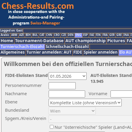
Logged on: Gast
Arabic
ARM
AZE
BIH
BUL
CAT
CHN
CRO
CZE
DEN
ENG
ESP
FAI
FIN
FRA
GER
GRE
INA
I
Home
Tournament-Database
AUT championship
Pictures
F
Turnierschach-Elozahl
Schnellschach-Elozahl
Allgemeines
Turnier anmelden: AUT
FIDE
Spieler anmelden
Elo AU
Willkommen bei den offiziellen Turnierscha
FIDE-Elolisten Stand
AUT-Elolisten Stand
13.945
Personennummer
Nachname
Vorname
Ebene
Bundesland
Spgem./Kreis/Verein
Nur "österreichische" Spieler (Land=A