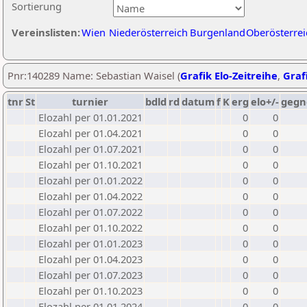
Sortierung
Vereinslisten:
Wien
Niederösterreich
Burgenland
Oberösterrei
Pnr:140289 Name: Sebastian Waisel (
Grafik Elo-Zeitreihe
,
Grafi
tnr
St
turnier
bdld
rd
datum
f
K
erg
elo+/-
gegn
Elozahl per 01.01.2021
0
0
Elozahl per 01.04.2021
0
0
Elozahl per 01.07.2021
0
0
Elozahl per 01.10.2021
0
0
Elozahl per 01.01.2022
0
0
Elozahl per 01.04.2022
0
0
Elozahl per 01.07.2022
0
0
Elozahl per 01.10.2022
0
0
Elozahl per 01.01.2023
0
0
Elozahl per 01.04.2023
0
0
Elozahl per 01.07.2023
0
0
Elozahl per 01.10.2023
0
0
Elozahl per 01.01.2024
0
0