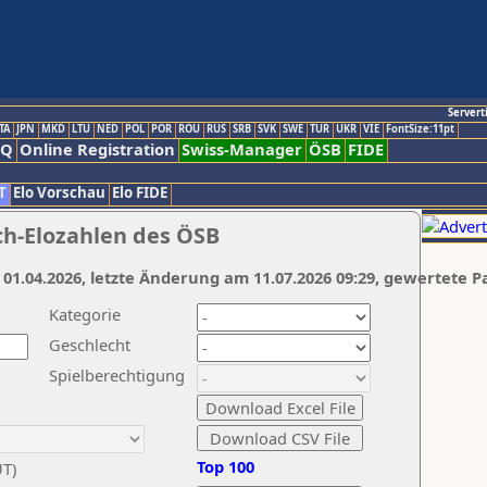
Servert
TA
JPN
MKD
LTU
NED
POL
POR
ROU
RUS
SRB
SVK
SWE
TUR
UKR
VIE
FontSize:11pt
AQ
Online Registration
Swiss-Manager
ÖSB
FIDE
T
Elo Vorschau
Elo FIDE
ch-Elozahlen des ÖSB
 01.04.2026, letzte Änderung am 11.07.2026 09:29, gewertete P
Kategorie
Geschlecht
Spielberechtigung
Top 100
UT)