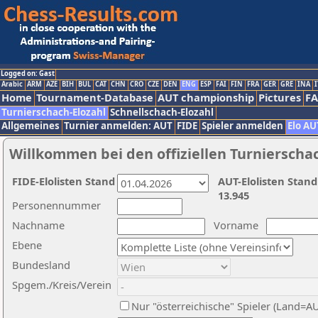
Logged on: Gast
Arabic
ARM
AZE
BIH
BUL
CAT
CHN
CRO
CZE
DEN
ENG
ESP
FAI
FIN
FRA
GER
GRE
INA
I
Home
Tournament-Database
AUT championship
Pictures
F
Turnierschach-Elozahl
Schnellschach-Elozahl
Allgemeines
Turnier anmelden: AUT
FIDE
Spieler anmelden
Elo AU
Willkommen bei den offiziellen Turnierscha
FIDE-Elolisten Stand
AUT-Elolisten Stand
13.945
Personennummer
Nachname
Vorname
Ebene
Bundesland
Spgem./Kreis/Verein
Nur "österreichische" Spieler (Land=A