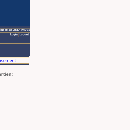
ime 08.08.2026 12:56:23
Login
Logout
artien: