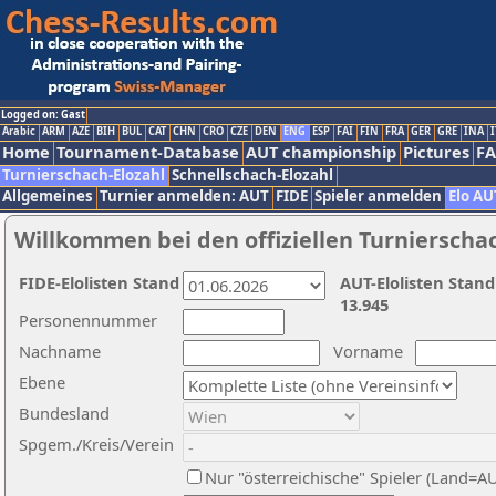
Logged on: Gast
Arabic
ARM
AZE
BIH
BUL
CAT
CHN
CRO
CZE
DEN
ENG
ESP
FAI
FIN
FRA
GER
GRE
INA
I
Home
Tournament-Database
AUT championship
Pictures
F
Turnierschach-Elozahl
Schnellschach-Elozahl
Allgemeines
Turnier anmelden: AUT
FIDE
Spieler anmelden
Elo AU
Willkommen bei den offiziellen Turnierscha
FIDE-Elolisten Stand
AUT-Elolisten Stand
13.945
Personennummer
Nachname
Vorname
Ebene
Bundesland
Spgem./Kreis/Verein
Nur "österreichische" Spieler (Land=A