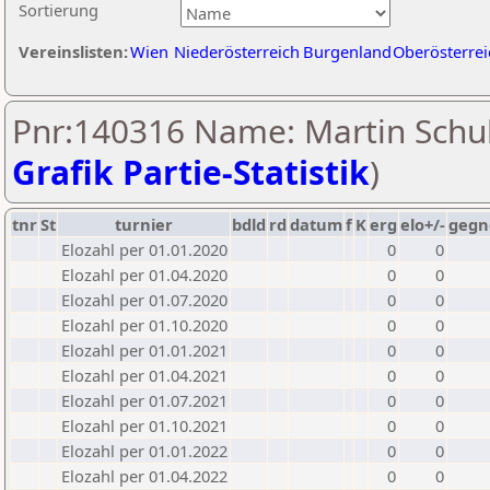
Sortierung
Vereinslisten:
Wien
Niederösterreich
Burgenland
Oberösterrei
Pnr:140316 Name: Martin Schul
Grafik Partie-Statistik
)
tnr
St
turnier
bdld
rd
datum
f
K
erg
elo+/-
gegn
Elozahl per 01.01.2020
0
0
Elozahl per 01.04.2020
0
0
Elozahl per 01.07.2020
0
0
Elozahl per 01.10.2020
0
0
Elozahl per 01.01.2021
0
0
Elozahl per 01.04.2021
0
0
Elozahl per 01.07.2021
0
0
Elozahl per 01.10.2021
0
0
Elozahl per 01.01.2022
0
0
Elozahl per 01.04.2022
0
0