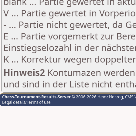
blank ... Partie gewertet in akt
V ... Partie gewertet in Vorperi
- ... Partie nicht gewertet, da 
E ... Partie vorgemerkt zur Be
Einstiegselozahl in der nächst
K ... Korrektur wegen doppelt
Hinweis2
Kontumazen werden g
und sind in der Liste nicht enth
Chess-Tournament-Results-Server
© 2006-2026 Heinz Herzog
, CMS-
Legal details/Terms of use