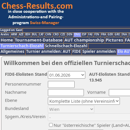
Logged on: Gast
Arabic
ARM
AZE
BIH
BUL
CAT
CHN
CRO
CZE
DEN
ENG
ESP
FAI
FIN
FRA
GER
GRE
INA
I
Home
Tournament-Database
AUT championship
Pictures
F
Turnierschach-Elozahl
Schnellschach-Elozahl
Allgemeines
Turnier anmelden: AUT
FIDE
Spieler anmelden
Elo AU
Willkommen bei den offiziellen Turnierscha
FIDE-Elolisten Stand
AUT-Elolisten Stand
13.945
Personennummer
Nachname
Vorname
Ebene
Bundesland
Spgem./Kreis/Verein
Nur "österreichische" Spieler (Land=A