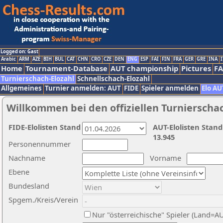
Logged on: Gast
Arabic
ARM
AZE
BIH
BUL
CAT
CHN
CRO
CZE
DEN
ENG
ESP
FAI
FIN
FRA
GER
GRE
INA
I
Home
Tournament-Database
AUT championship
Pictures
F
Turnierschach-Elozahl
Schnellschach-Elozahl
Allgemeines
Turnier anmelden: AUT
FIDE
Spieler anmelden
Elo AU
Willkommen bei den offiziellen Turnierscha
FIDE-Elolisten Stand
AUT-Elolisten Stand
13.945
Personennummer
Nachname
Vorname
Ebene
Bundesland
Spgem./Kreis/Verein
Nur "österreichische" Spieler (Land=A