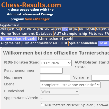
Logged on: Gast
Arabic
ARM
AZE
BIH
BUL
CAT
CHN
CRO
CZE
DEN
ENG
ESP
FAI
FIN
FRA
GER
GRE
INA
I
Home
Tournament-Database
AUT championship
Pictures
F
Turnierschach-Elozahl
Schnellschach-Elozahl
Allgemeines
Turnier anmelden: AUT
FIDE
Spieler anmelden
Elo AU
Willkommen bei den offiziellen Turnierscha
FIDE-Elolisten Stand
AUT-Elolisten Stand
13.945
Personennummer
Nachname
Vorname
Ebene
Bundesland
Spgem./Kreis/Verein
Nur "österreichische" Spieler (Land=A