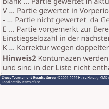
blank ... Partie gewertet in akt
V ... Partie gewertet in Vorperi
- ... Partie nicht gewertet, da 
E ... Partie vorgemerkt zur Be
Einstiegselozahl in der nächst
K ... Korrektur wegen doppelt
Hinweis2
Kontumazen werden g
und sind in der Liste nicht enth
Chess-Tournament-Results-Server
© 2006-2026 Heinz Herzog
, CMS-
Legal details/Terms of use