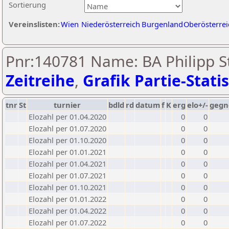
Sortierung
Vereinslisten:
Wien
Niederösterreich
Burgenland
Oberösterrei
Pnr:140781 Name: BA Philipp S
Zeitreihe
,
Grafik Partie-Statis
tnr
St
turnier
bdld
rd
datum
f
K
erg
elo+/-
gegn
Elozahl per 01.04.2020
0
0
Elozahl per 01.07.2020
0
0
Elozahl per 01.10.2020
0
0
Elozahl per 01.01.2021
0
0
Elozahl per 01.04.2021
0
0
Elozahl per 01.07.2021
0
0
Elozahl per 01.10.2021
0
0
Elozahl per 01.01.2022
0
0
Elozahl per 01.04.2022
0
0
Elozahl per 01.07.2022
0
0