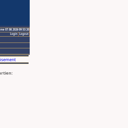
ime 07.08.2026 09:53:20
Login
Logout
artien: