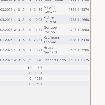
Maymo
.03.2026
s
31.5
1
24,89
1854
145374
Gazwan
Pichler
.03.2026
s
31.5
0
-10,08
1758
142668
Laurenz
Goriupp
.02.2026
w
31.5
0
-11,34
1727
103800
Philipp
Kaufmann
.01.2026
s
31.5
0
-23,31
1438
106436
Thomas
Hruza
.02.2026
s
31.5
1
10,71
1505
105586
Gerhard
.03.2026
w
31.5
0,5
-3,78
Lehnert Dario
1537
130125
12
5,7
0
1631
0
1539
0
1697