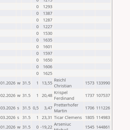
0
1293
0
1387
0
1287
0
1227
0
1530
0
1635
0
1601
0
1597
0
1650
0
1606
0
1625
Reichl
.01.2026
w
31.5
1
13,55
1573
133990
Christian
Krispel
.02.2026
w
31.5
1
20,48
1737
107537
Ferdinand
Pretterhofer
.03.2026
s
31.5
0,5
3,47
1706
111226
Martin
.03.2026
s
31.5
1
23,31
Ticar Clemens
1805
114983
Arseniuc
.01.2026
w
31.5
0
-19,22
1545
144861
Michail