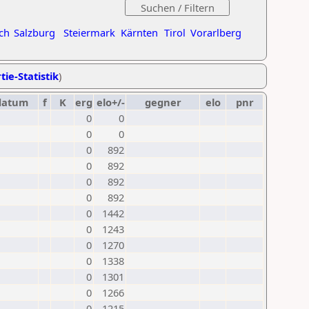
ch
Salzburg
Steiermark
Kärnten
Tirol
Vorarlberg
tie-Statistik
)
datum
f
K
erg
elo+/-
gegner
elo
pnr
0
0
0
0
0
892
0
892
0
892
0
892
0
1442
0
1243
0
1270
0
1338
0
1301
0
1266
0
1215