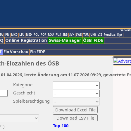
Servert
TA
JPN
MKD
LTU
NED
POL
POR
ROU
RUS
SRB
SVK
SWE
TUR
UKR
VIE
FontSize:11pt
AQ
Online Registration
Swiss-Manager
ÖSB
FIDE
T
Elo Vorschau
Elo FIDE
ch-Elozahlen des ÖSB
 01.04.2026, letzte Änderung am 11.07.2026 09:29, gewertete P
Kategorie
Geschlecht
Spielberechtigung
Top 100
UT)