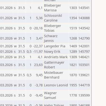
Blieberger
.01.2026
s
31.5
1
4,1
1303
143541
Marissa
Schlossnikl
.01.2026
w
31.5
1
5,36
1354
143088
Caroline
Blieberger
.01.2026
s
31.5
0
-20,16
1519
143542
Tobias
Schwarz
.01.2026
w
31.5
1
3,47
1268
142790
Jannis
.01.2026
w
31.5
0
-22,37
Langeder Pia
1469
142001
.01.2026
s
31.5
0,5
-11,97
Nowy Erik
1289
145797
.01.2026
w
31.5
1
4,1
Andriiets Mark
1309
146421
Gattermayer
.03.2026
s
31.5
1
23,63
1821
103501
Robert
Mistelbauer
.03.2026
w
31.5
0,5
9,45
1870
139621
Bernhard
.03.2026
w
31.5
0
-3,78
Leonov Leonid
1955
144719
Wagner
.03.2026
s
31.5
0
-9,45
1778
139599
Samuel
.03.2026
w
31.5
0
-5,36
Hahn Tobias
1900
146188