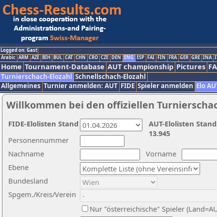
Logged on: Gast
Arabic
ARM
AZE
BIH
BUL
CAT
CHN
CRO
CZE
DEN
ENG
ESP
FAI
FIN
FRA
GER
GRE
INA
I
Home
Tournament-Database
AUT championship
Pictures
F
Turnierschach-Elozahl
Schnellschach-Elozahl
Allgemeines
Turnier anmelden: AUT
FIDE
Spieler anmelden
Elo AU
Willkommen bei den offiziellen Turnierscha
FIDE-Elolisten Stand
AUT-Elolisten Stand
13.945
Personennummer
Nachname
Vorname
Ebene
Bundesland
Spgem./Kreis/Verein
Nur "österreichische" Spieler (Land=A