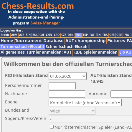
Logged on: Gast
Arabic
ARM
AZE
BIH
BUL
CAT
CHN
CRO
CZE
DEN
ENG
ESP
FAI
FIN
FRA
GER
GRE
INA
I
Home
Tournament-Database
AUT championship
Pictures
F
Turnierschach-Elozahl
Schnellschach-Elozahl
Allgemeines
Turnier anmelden: AUT
FIDE
Spieler anmelden
Elo AU
Willkommen bei den offiziellen Turnierscha
FIDE-Elolisten Stand
AUT-Elolisten Stand
13.945
Personennummer
Nachname
Vorname
Ebene
Bundesland
Spgem./Kreis/Verein
Nur "österreichische" Spieler (Land=A