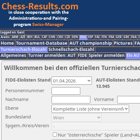
Logged on: Gast
Arabic
ARM
AZE
BIH
BUL
CAT
CHN
CRO
CZE
DEN
ENG
ESP
FAI
FIN
FRA
GER
GRE
INA
I
Home
Tournament-Database
AUT championship
Pictures
F
Turnierschach-Elozahl
Schnellschach-Elozahl
Allgemeines
Turnier anmelden: AUT
FIDE
Spieler anmelden
Elo AU
Willkommen bei den offiziellen Turnierscha
FIDE-Elolisten Stand
AUT-Elolisten Stand
13.945
Personennummer
Nachname
Vorname
Ebene
Bundesland
Spgem./Kreis/Verein
Nur "österreichische" Spieler (Land=A