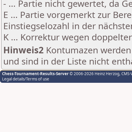
- ... Partie nicht gewertet, da 
E ... Partie vorgemerkt zur Be
Einstiegselozahl in der nächst
K ... Korrektur wegen doppelt
Hinweis2
Kontumazen werden g
und sind in der Liste nicht enth
Chess-Tournament-Results-Server
© 2006-2026 Heinz Herzog
, CMS-
Legal details/Terms of use