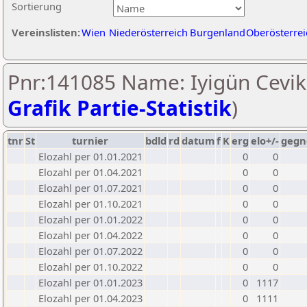
Sortierung
Vereinslisten:
Wien
Niederösterreich
Burgenland
Oberösterrei
Pnr:141085 Name: Iyigün Cevik
Grafik Partie-Statistik
)
tnr
St
turnier
bdld
rd
datum
f
K
erg
elo+/-
gegn
Elozahl per 01.01.2021
0
0
Elozahl per 01.04.2021
0
0
Elozahl per 01.07.2021
0
0
Elozahl per 01.10.2021
0
0
Elozahl per 01.01.2022
0
0
Elozahl per 01.04.2022
0
0
Elozahl per 01.07.2022
0
0
Elozahl per 01.10.2022
0
0
Elozahl per 01.01.2023
0
1117
Elozahl per 01.04.2023
0
1111