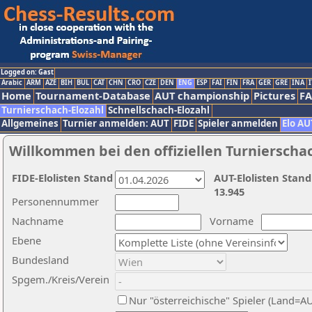
Logged on: Gast
Arabic
ARM
AZE
BIH
BUL
CAT
CHN
CRO
CZE
DEN
ENG
ESP
FAI
FIN
FRA
GER
GRE
INA
I
Home
Tournament-Database
AUT championship
Pictures
F
Turnierschach-Elozahl
Schnellschach-Elozahl
Allgemeines
Turnier anmelden: AUT
FIDE
Spieler anmelden
Elo AU
Willkommen bei den offiziellen Turnierscha
FIDE-Elolisten Stand
AUT-Elolisten Stand
13.945
Personennummer
Nachname
Vorname
Ebene
Bundesland
Spgem./Kreis/Verein
Nur "österreichische" Spieler (Land=A