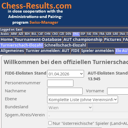
Logged on: Gast
Arabic
ARM
AZE
BIH
BUL
CAT
CHN
CRO
CZE
DEN
ENG
ESP
FAI
FIN
FRA
GER
GRE
INA
I
Home
Tournament-Database
AUT championship
Pictures
F
Turnierschach-Elozahl
Schnellschach-Elozahl
Allgemeines
Turnier anmelden: AUT
FIDE
Spieler anmelden
Elo AU
Willkommen bei den offiziellen Turnierscha
FIDE-Elolisten Stand
AUT-Elolisten Stand
13.945
Personennummer
Nachname
Vorname
Ebene
Bundesland
Spgem./Kreis/Verein
Nur "österreichische" Spieler (Land=A