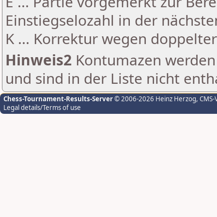
E ... Partie vorgemerkt zur Be
Einstiegselozahl in der nächst
K ... Korrektur wegen doppelt
Hinweis2
Kontumazen werden g
und sind in der Liste nicht enth
Chess-Tournament-Results-Server
© 2006-2026 Heinz Herzog
, CMS-
Legal details/Terms of use