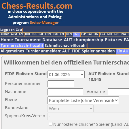
Logged on: Gast
Arabic
ARM
AZE
BIH
BUL
CAT
CHN
CRO
CZE
DEN
ENG
ESP
FAI
FIN
FRA
GER
GRE
INA
I
Home
Tournament-Database
AUT championship
Pictures
F
Turnierschach-Elozahl
Schnellschach-Elozahl
Allgemeines
Turnier anmelden: AUT
FIDE
Spieler anmelden
Elo AU
Willkommen bei den offiziellen Turnierscha
FIDE-Elolisten Stand
AUT-Elolisten Stand
13.945
Personennummer
Nachname
Vorname
Ebene
Bundesland
Spgem./Kreis/Verein
Nur "österreichische" Spieler (Land=A