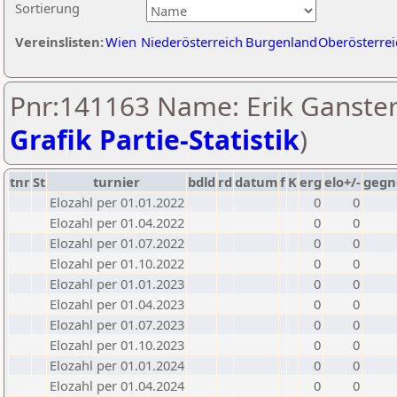
Sortierung
Vereinslisten:
Wien
Niederösterreich
Burgenland
Oberösterrei
Pnr:141163 Name: Erik Ganster
Grafik Partie-Statistik
)
tnr
St
turnier
bdld
rd
datum
f
K
erg
elo+/-
gegn
Elozahl per 01.01.2022
0
0
Elozahl per 01.04.2022
0
0
Elozahl per 01.07.2022
0
0
Elozahl per 01.10.2022
0
0
Elozahl per 01.01.2023
0
0
Elozahl per 01.04.2023
0
0
Elozahl per 01.07.2023
0
0
Elozahl per 01.10.2023
0
0
Elozahl per 01.01.2024
0
0
Elozahl per 01.04.2024
0
0