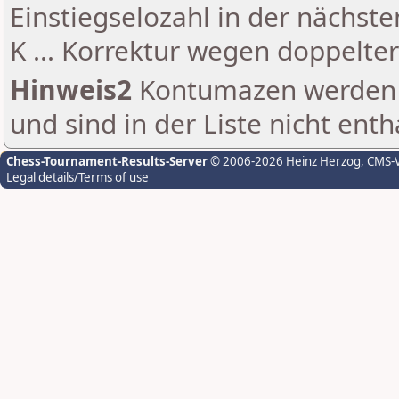
Einstiegselozahl in der nächst
K ... Korrektur wegen doppelt
Hinweis2
Kontumazen werden g
und sind in der Liste nicht enth
Chess-Tournament-Results-Server
© 2006-2026 Heinz Herzog
, CMS-
Legal details/Terms of use