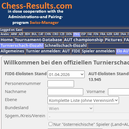
Logged on: Gast
Arabic
ARM
AZE
BIH
BUL
CAT
CHN
CRO
CZE
DEN
ENG
ESP
FAI
FIN
FRA
GER
GRE
INA
I
Home
Tournament-Database
AUT championship
Pictures
F
Turnierschach-Elozahl
Schnellschach-Elozahl
Allgemeines
Turnier anmelden: AUT
FIDE
Spieler anmelden
Elo AU
Willkommen bei den offiziellen Turnierscha
FIDE-Elolisten Stand
AUT-Elolisten Stand
13.945
Personennummer
Nachname
Vorname
Ebene
Bundesland
Spgem./Kreis/Verein
Nur "österreichische" Spieler (Land=A