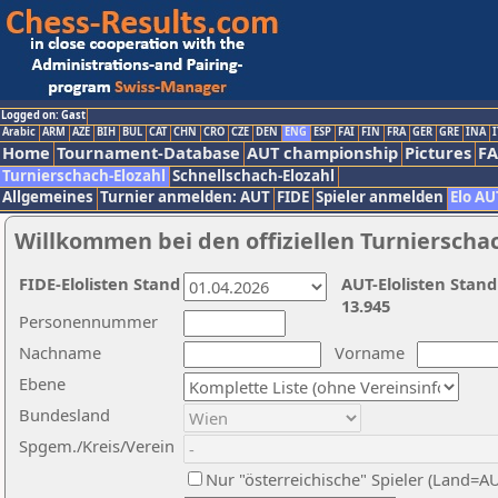
Logged on: Gast
Arabic
ARM
AZE
BIH
BUL
CAT
CHN
CRO
CZE
DEN
ENG
ESP
FAI
FIN
FRA
GER
GRE
INA
I
Home
Tournament-Database
AUT championship
Pictures
F
Turnierschach-Elozahl
Schnellschach-Elozahl
Allgemeines
Turnier anmelden: AUT
FIDE
Spieler anmelden
Elo AU
Willkommen bei den offiziellen Turnierscha
FIDE-Elolisten Stand
AUT-Elolisten Stand
13.945
Personennummer
Nachname
Vorname
Ebene
Bundesland
Spgem./Kreis/Verein
Nur "österreichische" Spieler (Land=A