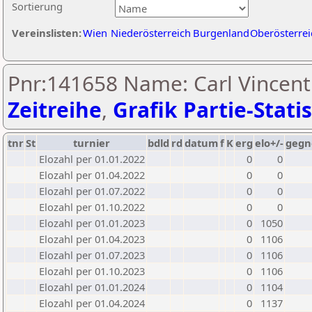
Sortierung
Vereinslisten:
Wien
Niederösterreich
Burgenland
Oberösterrei
Pnr:141658 Name: Carl Vincent
Zeitreihe
,
Grafik Partie-Statis
tnr
St
turnier
bdld
rd
datum
f
K
erg
elo+/-
gegn
Elozahl per 01.01.2022
0
0
Elozahl per 01.04.2022
0
0
Elozahl per 01.07.2022
0
0
Elozahl per 01.10.2022
0
0
Elozahl per 01.01.2023
0
1050
Elozahl per 01.04.2023
0
1106
Elozahl per 01.07.2023
0
1106
Elozahl per 01.10.2023
0
1106
Elozahl per 01.01.2024
0
1104
Elozahl per 01.04.2024
0
1137