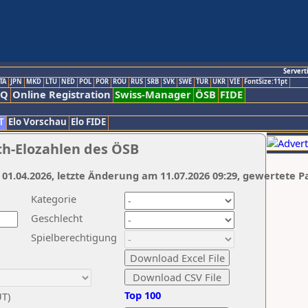
Servert
TA
JPN
MKD
LTU
NED
POL
POR
ROU
RUS
SRB
SVK
SWE
TUR
UKR
VIE
FontSize:11pt
AQ
Online Registration
Swiss-Manager
ÖSB
FIDE
T
Elo Vorschau
Elo FIDE
ch-Elozahlen des ÖSB
 01.04.2026, letzte Änderung am 11.07.2026 09:29, gewertete P
Kategorie
Geschlecht
Spielberechtigung
Top 100
UT)