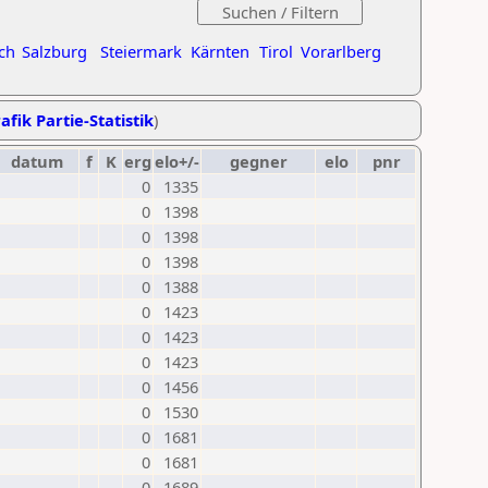
ch
Salzburg
Steiermark
Kärnten
Tirol
Vorarlberg
afik Partie-Statistik
)
datum
f
K
erg
elo+/-
gegner
elo
pnr
0
1335
0
1398
0
1398
0
1398
0
1388
0
1423
0
1423
0
1423
0
1456
0
1530
0
1681
0
1681
0
1689