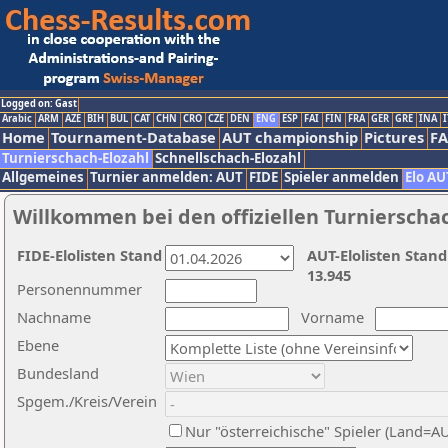
Logged on: Gast
Arabic
ARM
AZE
BIH
BUL
CAT
CHN
CRO
CZE
DEN
ENG
ESP
FAI
FIN
FRA
GER
GRE
INA
I
Home
Tournament-Database
AUT championship
Pictures
F
Turnierschach-Elozahl
Schnellschach-Elozahl
Allgemeines
Turnier anmelden: AUT
FIDE
Spieler anmelden
Elo AU
Willkommen bei den offiziellen Turnierscha
FIDE-Elolisten Stand
AUT-Elolisten Stand
13.945
Personennummer
Nachname
Vorname
Ebene
Bundesland
Spgem./Kreis/Verein
Nur "österreichische" Spieler (Land=A