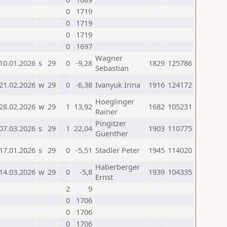
0
1719
0
1719
0
1719
0
1697
Wagner
10.01.2026
s
29
0
-9,28
1829
125786
Sebastian
21.02.2026
w
29
0
-6,38
Ivanyuk Irina
1916
124172
Hoeglinger
28.02.2026
w
29
1
13,92
1682
105231
Rainer
Pingitzer
07.03.2026
s
29
1
22,04
1903
110775
Guenther
17.01.2026
s
29
0
-5,51
Stadler Peter
1945
114020
Haberberger
14.03.2026
w
29
0
-5,8
1939
104335
Ernst
2
9
0
1706
0
1706
0
1706