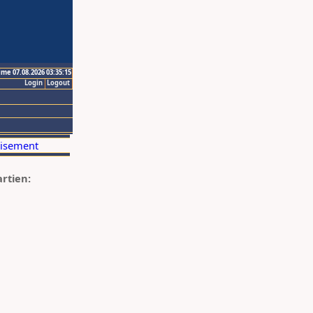
ime 07.08.2026 03:35:15
Login
Logout
artien: