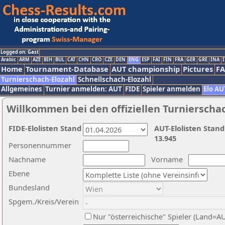
Logged on: Gast
Arabic
ARM
AZE
BIH
BUL
CAT
CHN
CRO
CZE
DEN
ENG
ESP
FAI
FIN
FRA
GER
GRE
INA
I
Home
Tournament-Database
AUT championship
Pictures
F
Turnierschach-Elozahl
Schnellschach-Elozahl
Allgemeines
Turnier anmelden: AUT
FIDE
Spieler anmelden
Elo AU
Willkommen bei den offiziellen Turnierscha
FIDE-Elolisten Stand
AUT-Elolisten Stand
13.945
Personennummer
Nachname
Vorname
Ebene
Bundesland
Spgem./Kreis/Verein
Nur "österreichische" Spieler (Land=A