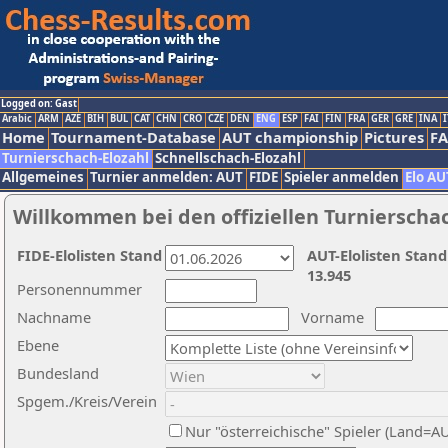
Logged on: Gast
Arabic
ARM
AZE
BIH
BUL
CAT
CHN
CRO
CZE
DEN
ENG
ESP
FAI
FIN
FRA
GER
GRE
INA
I
Home
Tournament-Database
AUT championship
Pictures
F
Turnierschach-Elozahl
Schnellschach-Elozahl
Allgemeines
Turnier anmelden: AUT
FIDE
Spieler anmelden
Elo AU
Willkommen bei den offiziellen Turnierscha
FIDE-Elolisten Stand
AUT-Elolisten Stand
13.945
Personennummer
Nachname
Vorname
Ebene
Bundesland
Spgem./Kreis/Verein
Nur "österreichische" Spieler (Land=A