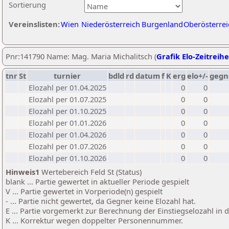
Sortierung
Vereinslisten:
Wien
Niederösterreich
Burgenland
Oberösterrei
Pnr:141790 Name: Mag. Maria Michalitsch (
Grafik Elo-Zeitreihe
tnr
St
turnier
bdld
rd
datum
f
K
erg
elo+/-
gegn
Elozahl per 01.04.2025
0
0
Elozahl per 01.07.2025
0
0
Elozahl per 01.10.2025
0
0
Elozahl per 01.01.2026
0
0
Elozahl per 01.04.2026
0
0
Elozahl per 01.07.2026
0
0
Elozahl per 01.10.2026
0
0
Hinweis1
Wertebereich Feld St (Status)
blank ... Partie gewertet in aktueller Periode gespielt
V ... Partie gewertet in Vorperiode(n) gespielt
- ... Partie nicht gewertet, da Gegner keine Elozahl hat.
E ... Partie vorgemerkt zur Berechnung der Einstiegselozahl in
K ... Korrektur wegen doppelter Personennummer.