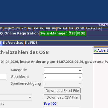
Servert
TA
JPN
MKD
LTU
NED
POL
POR
ROU
RUS
SRB
SVK
SWE
TUR
UKR
VIE
FontSize:11pt
AQ
Online Registration
Swiss-Manager
ÖSB
FIDE
T
Elo Vorschau
Elo FIDE
ch-Elozahlen des ÖSB
 01.04.2026, letzte Änderung am 11.07.2026 09:29, gewertete P
Kategorie
Geschlecht
Spielberechtigung
Top 100
UT)