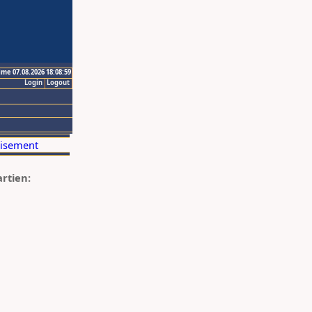
ime 07.08.2026 18:08:59
Login
Logout
artien: