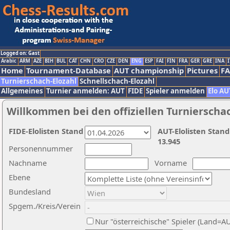
Logged on: Gast
Arabic
ARM
AZE
BIH
BUL
CAT
CHN
CRO
CZE
DEN
ENG
ESP
FAI
FIN
FRA
GER
GRE
INA
I
Home
Tournament-Database
AUT championship
Pictures
F
Turnierschach-Elozahl
Schnellschach-Elozahl
Allgemeines
Turnier anmelden: AUT
FIDE
Spieler anmelden
Elo AU
Willkommen bei den offiziellen Turnierscha
FIDE-Elolisten Stand
AUT-Elolisten Stand
13.945
Personennummer
Nachname
Vorname
Ebene
Bundesland
Spgem./Kreis/Verein
Nur "österreichische" Spieler (Land=A