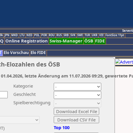
Servert
TA
JPN
MKD
LTU
NED
POL
POR
ROU
RUS
SRB
SVK
SWE
TUR
UKR
VIE
FontSize:11pt
AQ
Online Registration
Swiss-Manager
ÖSB
FIDE
T
Elo Vorschau
Elo FIDE
ch-Elozahlen des ÖSB
 01.04.2026, letzte Änderung am 11.07.2026 09:29, gewertete P
Kategorie
Geschlecht
Spielberechtigung
Top 100
UT)