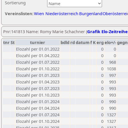
Sortierung
Vereinslisten:
Wien
Niederösterreich
Burgenland
Oberösterrei
Pnr:141813 Name: Romy Marie Schachner (
Grafik Elo-Zeitreihe
tnr
St
turnier
bdld
rd
datum
f
K
erg
elo+/-
gegn
Elozahl per 01.01.2022
0
0
Elozahl per 01.04.2022
0
0
Elozahl per 01.07.2022
0
968
Elozahl per 01.10.2022
0
1038
Elozahl per 01.01.2023
0
997
Elozahl per 01.04.2023
0
993
Elozahl per 01.07.2023
0
993
Elozahl per 01.10.2023
0
993
Elozahl per 01.01.2024
0
990
Elozahl per 01.04.2024
0
990
Elozahl per 01.07.2024
0
1327
Elozahl per 01.10.2024
0
1327
Elozahl per 01.01.2025
0
1317