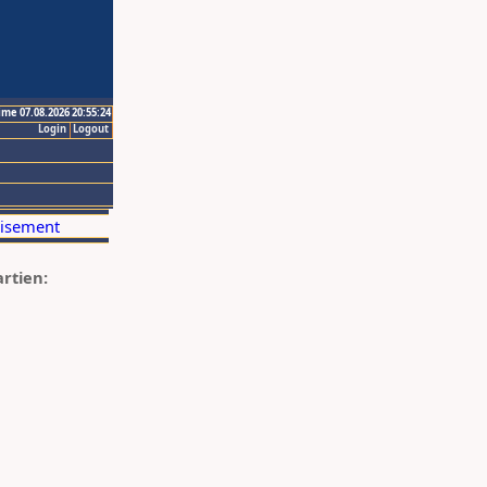
ime 07.08.2026 20:55:24
Login
Logout
artien: