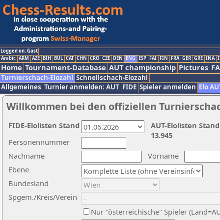
Logged on: Gast
Arabic
ARM
AZE
BIH
BUL
CAT
CHN
CRO
CZE
DEN
ENG
ESP
FAI
FIN
FRA
GER
GRE
INA
I
Home
Tournament-Database
AUT championship
Pictures
F
Turnierschach-Elozahl
Schnellschach-Elozahl
Allgemeines
Turnier anmelden: AUT
FIDE
Spieler anmelden
Elo AU
Willkommen bei den offiziellen Turnierscha
FIDE-Elolisten Stand
AUT-Elolisten Stand
13.945
Personennummer
Nachname
Vorname
Ebene
Bundesland
Spgem./Kreis/Verein
Nur "österreichische" Spieler (Land=A