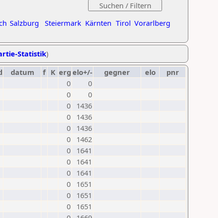
ch
Salzburg
Steiermark
Kärnten
Tirol
Vorarlberg
rtie-Statistik
)
d
datum
f
K
erg
elo+/-
gegner
elo
pnr
0
0
0
0
0
1436
0
1436
0
1436
0
1462
0
1641
0
1641
0
1641
0
1651
0
1651
0
1651
0
1669