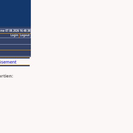
ime 07.08.2026 16:48:38
Login
Logout
artien: