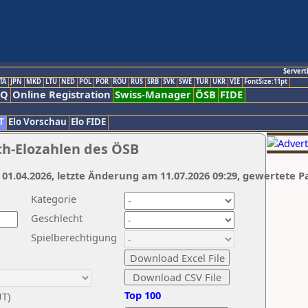
Servert
TA
JPN
MKD
LTU
NED
POL
POR
ROU
RUS
SRB
SVK
SWE
TUR
UKR
VIE
FontSize:11pt
AQ
Online Registration
Swiss-Manager
ÖSB
FIDE
T
Elo Vorschau
Elo FIDE
ch-Elozahlen des ÖSB
 01.04.2026, letzte Änderung am 11.07.2026 09:29, gewertete P
Kategorie
Geschlecht
Spielberechtigung
Top 100
UT)