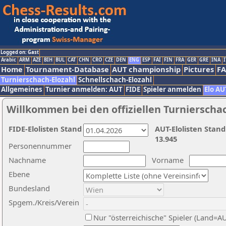
Logged on: Gast
Arabic
ARM
AZE
BIH
BUL
CAT
CHN
CRO
CZE
DEN
ENG
ESP
FAI
FIN
FRA
GER
GRE
INA
I
Home
Tournament-Database
AUT championship
Pictures
F
Turnierschach-Elozahl
Schnellschach-Elozahl
Allgemeines
Turnier anmelden: AUT
FIDE
Spieler anmelden
Elo AU
Willkommen bei den offiziellen Turnierscha
FIDE-Elolisten Stand
AUT-Elolisten Stand
13.945
Personennummer
Nachname
Vorname
Ebene
Bundesland
Spgem./Kreis/Verein
Nur "österreichische" Spieler (Land=A