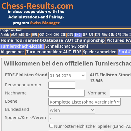
Logged on: Gast
Arabic
ARM
AZE
BIH
BUL
CAT
CHN
CRO
CZE
DEN
ENG
ESP
FAI
FIN
FRA
GER
GRE
INA
I
Home
Tournament-Database
AUT championship
Pictures
F
Turnierschach-Elozahl
Schnellschach-Elozahl
Allgemeines
Turnier anmelden: AUT
FIDE
Spieler anmelden
Elo AU
Willkommen bei den offiziellen Turnierscha
FIDE-Elolisten Stand
AUT-Elolisten Stand
13.945
Personennummer
Nachname
Vorname
Ebene
Bundesland
Spgem./Kreis/Verein
Nur "österreichische" Spieler (Land=A