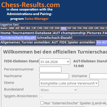
Logged on: Gast
Arabic
ARM
AZE
BIH
BUL
CAT
CHN
CRO
CZE
DEN
ENG
ESP
FAI
FIN
FRA
GER
GRE
INA
I
Home
Tournament-Database
AUT championship
Pictures
F
Turnierschach-Elozahl
Schnellschach-Elozahl
Allgemeines
Turnier anmelden: AUT
FIDE
Spieler anmelden
Elo AU
Willkommen bei den offiziellen Turnierscha
FIDE-Elolisten Stand
AUT-Elolisten Stand
13.945
Personennummer
Nachname
Vorname
Ebene
Bundesland
Spgem./Kreis/Verein
Nur "österreichische" Spieler (Land=A