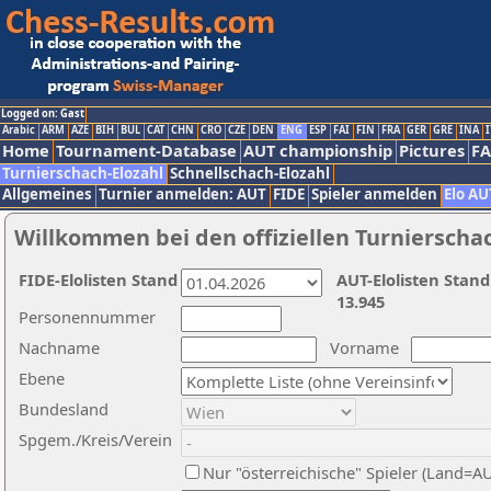
Logged on: Gast
Arabic
ARM
AZE
BIH
BUL
CAT
CHN
CRO
CZE
DEN
ENG
ESP
FAI
FIN
FRA
GER
GRE
INA
I
Home
Tournament-Database
AUT championship
Pictures
F
Turnierschach-Elozahl
Schnellschach-Elozahl
Allgemeines
Turnier anmelden: AUT
FIDE
Spieler anmelden
Elo AU
Willkommen bei den offiziellen Turnierscha
FIDE-Elolisten Stand
AUT-Elolisten Stand
13.945
Personennummer
Nachname
Vorname
Ebene
Bundesland
Spgem./Kreis/Verein
Nur "österreichische" Spieler (Land=A