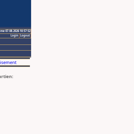
ime 07.08.2026 10:57:52
Login
Logout
artien: