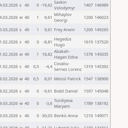
Savkin
4.03.2026
s
40
0
-19,62
1407
146989
Volodymyr
Mihaylov
4.03.2026
w
40
1
9,61
1200
146023
Georgi
5.03.2026
s
40
1
9,61
Frey Arwin
1200
149265
Hegedüs
1.02.2026
s
40
0
-8,81
1619
137520
Hugo
Abakah-
1.02.2026
w
40
1
18,82
1378
145035
Hagan Edna
Covaliu-
1.02.2026
s
40
0,5
-4,4
1319
145392
Sernez Lorenz
8.02.2026
w
40
0,5
8,01
Meissl Patrick
1547
138900
8.02.2026
s
40
0
-9,61
Biebl Daniel
1597
145048
Turdiyeva
9.03.2026
w
40
0
-3,6
1789
138192
Maryam
9.03.2026
s
40
0
-30,03
Benkö Anna
1210
149071
0.03.2026
w
40
1
11,21
Lubenik Julia
1230
144311