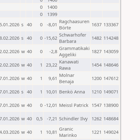
0
1400
0
1399
Ragchaasuren
5.01.2026
s
40
0
-8,01
1637
133367
Börte
Schwarhofer
8.02.2026
s
40
0
-15,62
1482
114248
Barbara
Grammatikaki
2.02.2026
w
40
0
-2,8
1827
143059
Aggeliki
Kanawati
2.02.2026
w
40
1
23,22
1454
148646
Rawa
Molnar
7.01.2026
w
40
1
9,61
1200
147612
Benaja
7.01.2026
s
40
1
10,01
Benkö Anna
1210
149071
7.01.2026
w
40
0
-12,01
Meissl Patrick
1547
138900
7.01.2026
w
40
0,5
-7,21
Schindler Ilvy
1262
148684
Granic
4.03.2026
w
40
1
10,81
1221
149024
Marinko