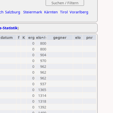
ch
Salzburg
Steiermark
Kärnten
Tirol
Vorarlberg
e-Statistik
)
datum
f
K
erg
elo+/-
gegner
elo
pnr
0
800
0
800
0
904
0
970
0
962
0
962
0
962
0
937
0
1365
0
1314
0
1318
0
1392
0
1400