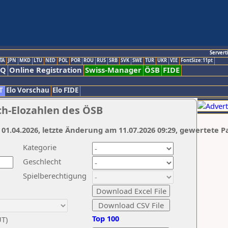
Servert
TA
JPN
MKD
LTU
NED
POL
POR
ROU
RUS
SRB
SVK
SWE
TUR
UKR
VIE
FontSize:11pt
AQ
Online Registration
Swiss-Manager
ÖSB
FIDE
T
Elo Vorschau
Elo FIDE
ch-Elozahlen des ÖSB
 01.04.2026, letzte Änderung am 11.07.2026 09:29, gewertete P
Kategorie
Geschlecht
Spielberechtigung
Top 100
UT)