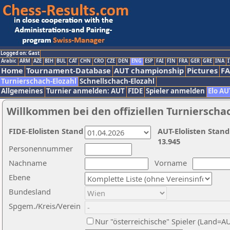
Logged on: Gast
Arabic
ARM
AZE
BIH
BUL
CAT
CHN
CRO
CZE
DEN
ENG
ESP
FAI
FIN
FRA
GER
GRE
INA
I
Home
Tournament-Database
AUT championship
Pictures
F
Turnierschach-Elozahl
Schnellschach-Elozahl
Allgemeines
Turnier anmelden: AUT
FIDE
Spieler anmelden
Elo AU
Willkommen bei den offiziellen Turnierscha
FIDE-Elolisten Stand
AUT-Elolisten Stand
13.945
Personennummer
Nachname
Vorname
Ebene
Bundesland
Spgem./Kreis/Verein
Nur "österreichische" Spieler (Land=A