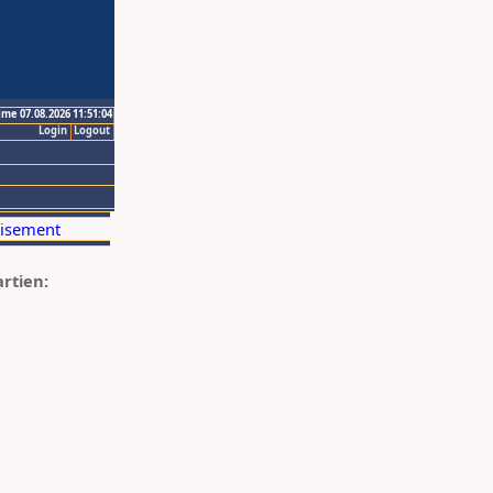
ime 07.08.2026 11:51:04
Login
Logout
artien: