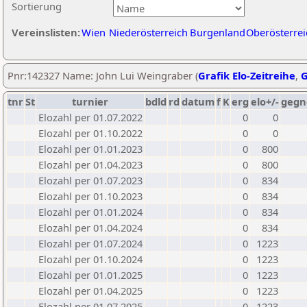
Sortierung
Vereinslisten:
Wien
Niederösterreich
Burgenland
Oberösterrei
Pnr:142327 Name: John Lui Weingraber (
Grafik Elo-Zeitreihe
,
G
tnr
St
turnier
bdld
rd
datum
f
K
erg
elo+/-
gegn
Elozahl per 01.07.2022
0
0
Elozahl per 01.10.2022
0
0
Elozahl per 01.01.2023
0
800
Elozahl per 01.04.2023
0
800
Elozahl per 01.07.2023
0
834
Elozahl per 01.10.2023
0
834
Elozahl per 01.01.2024
0
834
Elozahl per 01.04.2024
0
834
Elozahl per 01.07.2024
0
1223
Elozahl per 01.10.2024
0
1223
Elozahl per 01.01.2025
0
1223
Elozahl per 01.04.2025
0
1223
Elozahl per 01.07.2025
0
1223