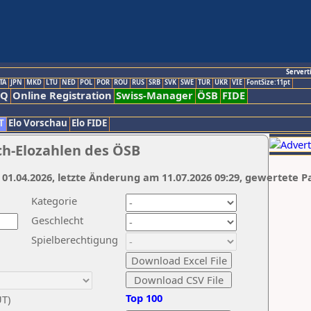
Servert
TA
JPN
MKD
LTU
NED
POL
POR
ROU
RUS
SRB
SVK
SWE
TUR
UKR
VIE
FontSize:11pt
AQ
Online Registration
Swiss-Manager
ÖSB
FIDE
T
Elo Vorschau
Elo FIDE
ch-Elozahlen des ÖSB
 01.04.2026, letzte Änderung am 11.07.2026 09:29, gewertete P
Kategorie
Geschlecht
Spielberechtigung
Top 100
UT)