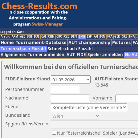
Logged on: Gast
Arabic
ARM
AZE
BIH
BUL
CAT
CHN
CRO
CZE
DEN
ENG
ESP
FAI
FIN
FRA
GER
GRE
INA
I
Home
Tournament-Database
AUT championship
Pictures
F
Turnierschach-Elozahl
Schnellschach-Elozahl
Allgemeines
Turnier anmelden: AUT
FIDE
Spieler anmelden
Elo AU
Willkommen bei den offiziellen Turnierscha
FIDE-Elolisten Stand
AUT-Elolisten Stand
13.945
Personennummer
Nachname
Vorname
Ebene
Bundesland
Spgem./Kreis/Verein
Nur "österreichische" Spieler (Land=A