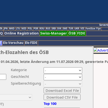
Servert
TA
JPN
MKD
LTU
NED
POL
POR
ROU
RUS
SRB
SVK
SWE
TUR
UKR
VIE
FontSize:11pt
AQ
Online Registration
Swiss-Manager
ÖSB
FIDE
T
Elo Vorschau
Elo FIDE
ch-Elozahlen des ÖSB
 01.04.2026, letzte Änderung am 11.07.2026 09:29, gewertete P
Kategorie
Geschlecht
Spielberechtigung
Top 100
UT)