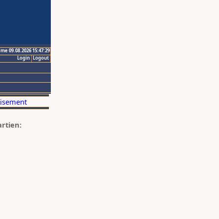
ime 09.08.2026 15:47:29
Login
Logout
artien: