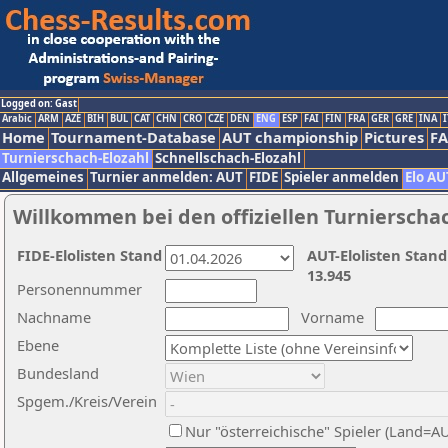
Logged on: Gast
Arabic
ARM
AZE
BIH
BUL
CAT
CHN
CRO
CZE
DEN
ENG
ESP
FAI
FIN
FRA
GER
GRE
INA
I
Home
Tournament-Database
AUT championship
Pictures
F
Turnierschach-Elozahl
Schnellschach-Elozahl
Allgemeines
Turnier anmelden: AUT
FIDE
Spieler anmelden
Elo AU
Willkommen bei den offiziellen Turnierscha
FIDE-Elolisten Stand
AUT-Elolisten Stand
13.945
Personennummer
Nachname
Vorname
Ebene
Bundesland
Spgem./Kreis/Verein
Nur "österreichische" Spieler (Land=A