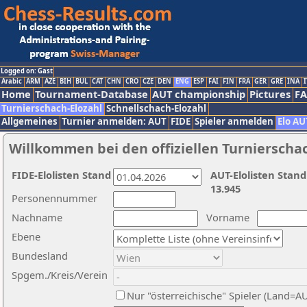
Logged on: Gast
Arabic
ARM
AZE
BIH
BUL
CAT
CHN
CRO
CZE
DEN
ENG
ESP
FAI
FIN
FRA
GER
GRE
INA
I
Home
Tournament-Database
AUT championship
Pictures
F
Turnierschach-Elozahl
Schnellschach-Elozahl
Allgemeines
Turnier anmelden: AUT
FIDE
Spieler anmelden
Elo AU
Willkommen bei den offiziellen Turnierscha
FIDE-Elolisten Stand
AUT-Elolisten Stand
13.945
Personennummer
Nachname
Vorname
Ebene
Bundesland
Spgem./Kreis/Verein
Nur "österreichische" Spieler (Land=A