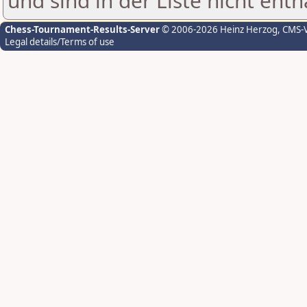
und sind in der Liste nicht enth
Chess-Tournament-Results-Server
© 2006-2026 Heinz Herzog
, CMS-
Legal details/Terms of use