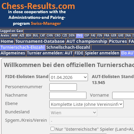
Logged on: Gast
Arabic
ARM
AZE
BIH
BUL
CAT
CHN
CRO
CZE
DEN
ENG
ESP
FAI
FIN
FRA
GER
GRE
INA
I
Home
Tournament-Database
AUT championship
Pictures
F
Turnierschach-Elozahl
Schnellschach-Elozahl
Allgemeines
Turnier anmelden: AUT
FIDE
Spieler anmelden
Elo AU
Willkommen bei den offiziellen Turnierscha
FIDE-Elolisten Stand
AUT-Elolisten Stand
13.945
Personennummer
Nachname
Vorname
Ebene
Bundesland
Spgem./Kreis/Verein
Nur "österreichische" Spieler (Land=A