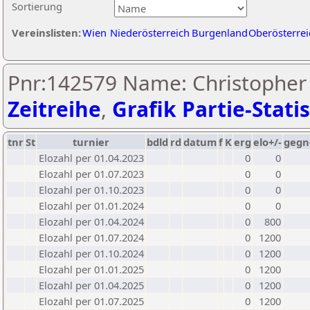
Sortierung
Vereinslisten:
Wien
Niederösterreich
Burgenland
Oberösterrei
Pnr:142579 Name: Christopher
Zeitreihe
,
Grafik Partie-Statis
tnr
St
turnier
bdld
rd
datum
f
K
erg
elo+/-
gegn
Elozahl per 01.04.2023
0
0
Elozahl per 01.07.2023
0
0
Elozahl per 01.10.2023
0
0
Elozahl per 01.01.2024
0
0
Elozahl per 01.04.2024
0
800
Elozahl per 01.07.2024
0
1200
Elozahl per 01.10.2024
0
1200
Elozahl per 01.01.2025
0
1200
Elozahl per 01.04.2025
0
1200
Elozahl per 01.07.2025
0
1200