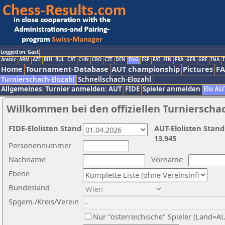
Logged on: Gast
Arabic
ARM
AZE
BIH
BUL
CAT
CHN
CRO
CZE
DEN
ENG
ESP
FAI
FIN
FRA
GER
GRE
INA
I
Home
Tournament-Database
AUT championship
Pictures
F
Turnierschach-Elozahl
Schnellschach-Elozahl
Allgemeines
Turnier anmelden: AUT
FIDE
Spieler anmelden
Elo AU
Willkommen bei den offiziellen Turnierscha
FIDE-Elolisten Stand
AUT-Elolisten Stand
13.945
Personennummer
Nachname
Vorname
Ebene
Bundesland
Spgem./Kreis/Verein
Nur "österreichische" Spieler (Land=A