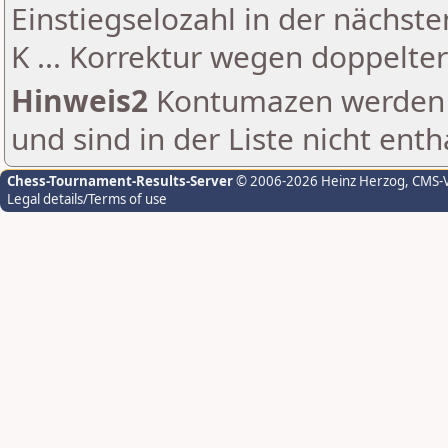
Einstiegselozahl in der nächst
K ... Korrektur wegen doppelt
Hinweis2
Kontumazen werden g
und sind in der Liste nicht enth
Chess-Tournament-Results-Server
© 2006-2026 Heinz Herzog
, CMS-
Legal details/Terms of use