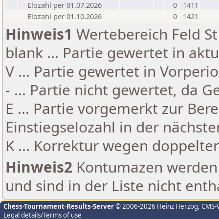
Elozahl per 01.07.2026
0
1411
Elozahl per 01.10.2026
0
1421
Hinweis1
Wertebereich Feld St 
blank ... Partie gewertet in akt
V ... Partie gewertet in Vorperi
- ... Partie nicht gewertet, da 
E ... Partie vorgemerkt zur Be
Einstiegselozahl in der nächst
K ... Korrektur wegen doppelt
Hinweis2
Kontumazen werden g
und sind in der Liste nicht enth
Chess-Tournament-Results-Server
© 2006-2026 Heinz Herzog
, CMS-
Legal details/Terms of use