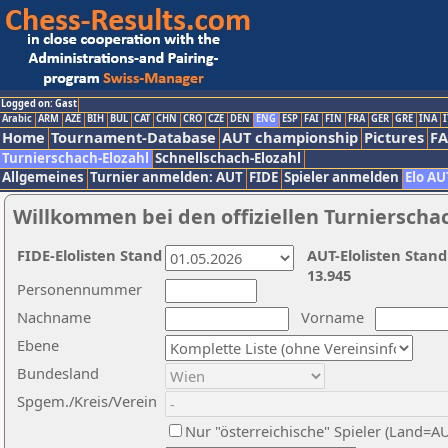
Logged on: Gast
Arabic
ARM
AZE
BIH
BUL
CAT
CHN
CRO
CZE
DEN
ENG
ESP
FAI
FIN
FRA
GER
GRE
INA
I
Home
Tournament-Database
AUT championship
Pictures
F
Turnierschach-Elozahl
Schnellschach-Elozahl
Allgemeines
Turnier anmelden: AUT
FIDE
Spieler anmelden
Elo AU
Willkommen bei den offiziellen Turnierscha
FIDE-Elolisten Stand
AUT-Elolisten Stand
13.945
Personennummer
Nachname
Vorname
Ebene
Bundesland
Spgem./Kreis/Verein
Nur "österreichische" Spieler (Land=A