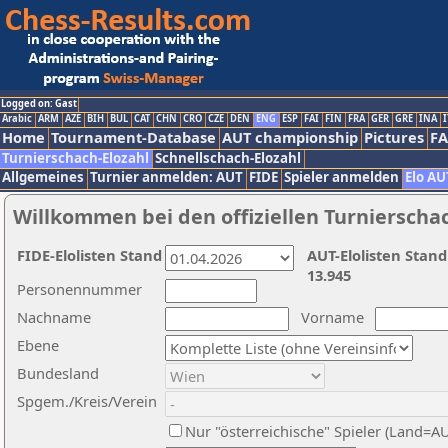
Logged on: Gast
Arabic
ARM
AZE
BIH
BUL
CAT
CHN
CRO
CZE
DEN
ENG
ESP
FAI
FIN
FRA
GER
GRE
INA
I
Home
Tournament-Database
AUT championship
Pictures
F
Turnierschach-Elozahl
Schnellschach-Elozahl
Allgemeines
Turnier anmelden: AUT
FIDE
Spieler anmelden
Elo AU
Willkommen bei den offiziellen Turnierscha
FIDE-Elolisten Stand
AUT-Elolisten Stand
13.945
Personennummer
Nachname
Vorname
Ebene
Bundesland
Spgem./Kreis/Verein
Nur "österreichische" Spieler (Land=A