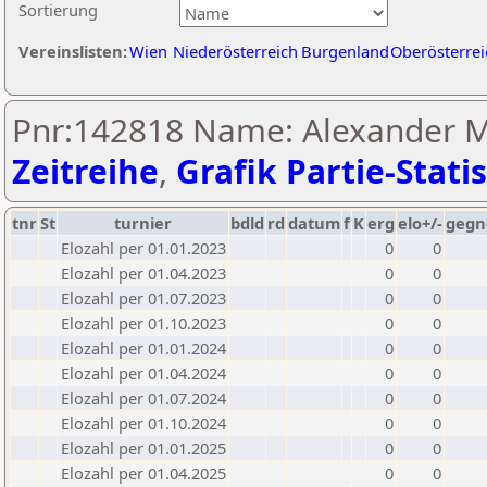
Sortierung
Vereinslisten:
Wien
Niederösterreich
Burgenland
Oberösterrei
Pnr:142818 Name: Alexander Mü
Zeitreihe
,
Grafik Partie-Statis
tnr
St
turnier
bdld
rd
datum
f
K
erg
elo+/-
gegn
Elozahl per 01.01.2023
0
0
Elozahl per 01.04.2023
0
0
Elozahl per 01.07.2023
0
0
Elozahl per 01.10.2023
0
0
Elozahl per 01.01.2024
0
0
Elozahl per 01.04.2024
0
0
Elozahl per 01.07.2024
0
0
Elozahl per 01.10.2024
0
0
Elozahl per 01.01.2025
0
0
Elozahl per 01.04.2025
0
0