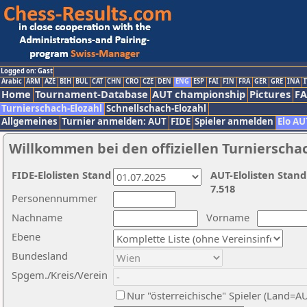
Logged on: Gast
Arabic
ARM
AZE
BIH
BUL
CAT
CHN
CRO
CZE
DEN
ENG
ESP
FAI
FIN
FRA
GER
GRE
INA
I
Home
Tournament-Database
AUT championship
Pictures
F
Turnierschach-Elozahl
Schnellschach-Elozahl
Allgemeines
Turnier anmelden: AUT
FIDE
Spieler anmelden
Elo AU
Willkommen bei den offiziellen Turnierscha
FIDE-Elolisten Stand
AUT-Elolisten Stand
7.518
Personennummer
Nachname
Vorname
Ebene
Bundesland
Spgem./Kreis/Verein
Nur "österreichische" Spieler (Land=A