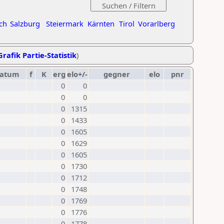
ch
Salzburg
Steiermark
Kärnten
Tirol
Vorarlberg
Grafik Partie-Statistik
)
atum
f
K
erg
elo+/-
gegner
elo
pnr
0
0
0
0
0
1315
0
1433
0
1605
0
1629
0
1605
0
1730
0
1712
0
1748
0
1769
0
1776
0
1778