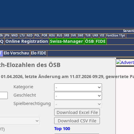
Servert
TA
JPN
MKD
LTU
NED
POL
POR
ROU
RUS
SRB
SVK
SWE
TUR
UKR
VIE
FontSize:11pt
AQ
Online Registration
Swiss-Manager
ÖSB
FIDE
T
Elo Vorschau
Elo FIDE
ch-Elozahlen des ÖSB
 01.04.2026, letzte Änderung am 11.07.2026 09:29, gewertete P
Kategorie
Geschlecht
Spielberechtigung
Top 100
UT)