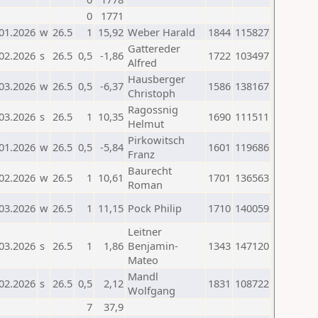
0
1771
01.2026
w
26.5
1
15,92
Weber Harald
1844
115827
Gattereder
02.2026
s
26.5
0,5
-1,86
1722
103497
Alfred
Hausberger
03.2026
w
26.5
0,5
-6,37
1586
138167
Christoph
Ragossnig
03.2026
s
26.5
1
10,35
1690
111511
Helmut
Pirkowitsch
01.2026
w
26.5
0,5
-5,84
1601
119686
Franz
Baurecht
02.2026
w
26.5
1
10,61
1701
136563
Roman
03.2026
w
26.5
1
11,15
Pock Philip
1710
140059
Leitner
03.2026
s
26.5
1
1,86
Benjamin-
1343
147120
Mateo
Mandl
02.2026
s
26.5
0,5
2,12
1831
108722
Wolfgang
7
37,9