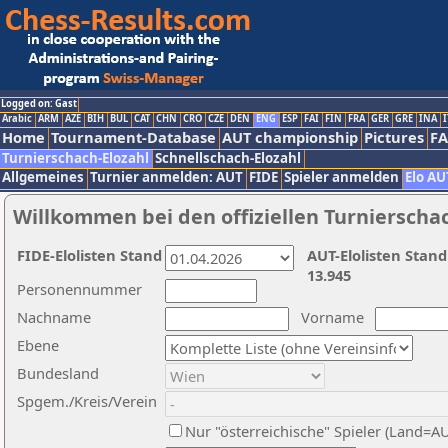
Logged on: Gast
Arabic
ARM
AZE
BIH
BUL
CAT
CHN
CRO
CZE
DEN
ENG
ESP
FAI
FIN
FRA
GER
GRE
INA
I
Home
Tournament-Database
AUT championship
Pictures
F
Turnierschach-Elozahl
Schnellschach-Elozahl
Allgemeines
Turnier anmelden: AUT
FIDE
Spieler anmelden
Elo AU
Willkommen bei den offiziellen Turnierscha
FIDE-Elolisten Stand
AUT-Elolisten Stand
13.945
Personennummer
Nachname
Vorname
Ebene
Bundesland
Spgem./Kreis/Verein
Nur "österreichische" Spieler (Land=A