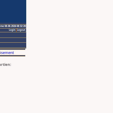
ime 08.08.2026 08:32:20
Login
Logout
artien: