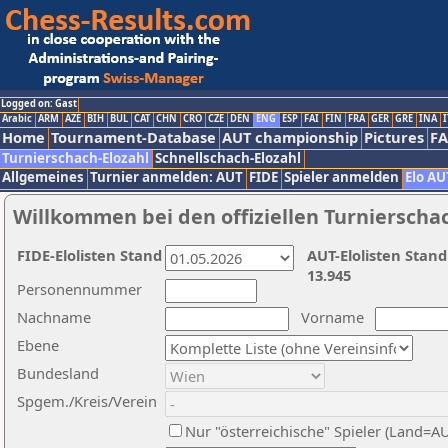
Logged on: Gast
Arabic
ARM
AZE
BIH
BUL
CAT
CHN
CRO
CZE
DEN
ENG
ESP
FAI
FIN
FRA
GER
GRE
INA
I
Home
Tournament-Database
AUT championship
Pictures
F
Turnierschach-Elozahl
Schnellschach-Elozahl
Allgemeines
Turnier anmelden: AUT
FIDE
Spieler anmelden
Elo AU
Willkommen bei den offiziellen Turnierscha
FIDE-Elolisten Stand
AUT-Elolisten Stand
13.945
Personennummer
Nachname
Vorname
Ebene
Bundesland
Spgem./Kreis/Verein
Nur "österreichische" Spieler (Land=A