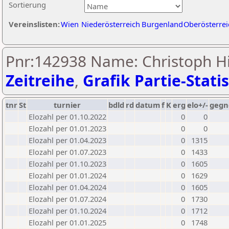
Sortierung
Vereinslisten:
Wien
Niederösterreich
Burgenland
Oberösterrei
Pnr:142938 Name: Christoph Hi
Zeitreihe
,
Grafik Partie-Statis
tnr
St
turnier
bdld
rd
datum
f
K
erg
elo+/-
gegn
Elozahl per 01.10.2022
0
0
Elozahl per 01.01.2023
0
0
Elozahl per 01.04.2023
0
1315
Elozahl per 01.07.2023
0
1433
Elozahl per 01.10.2023
0
1605
Elozahl per 01.01.2024
0
1629
Elozahl per 01.04.2024
0
1605
Elozahl per 01.07.2024
0
1730
Elozahl per 01.10.2024
0
1712
Elozahl per 01.01.2025
0
1748