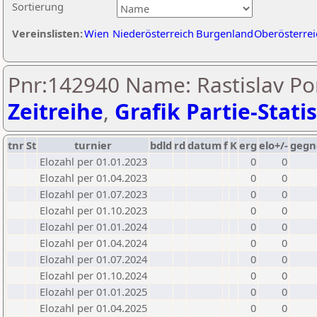
Sortierung
Vereinslisten:
Wien
Niederösterreich
Burgenland
Oberösterrei
Pnr:142940 Name: Rastislav Po
Zeitreihe
,
Grafik Partie-Statis
tnr
St
turnier
bdld
rd
datum
f
K
erg
elo+/-
gegn
Elozahl per 01.01.2023
0
0
Elozahl per 01.04.2023
0
0
Elozahl per 01.07.2023
0
0
Elozahl per 01.10.2023
0
0
Elozahl per 01.01.2024
0
0
Elozahl per 01.04.2024
0
0
Elozahl per 01.07.2024
0
0
Elozahl per 01.10.2024
0
0
Elozahl per 01.01.2025
0
0
Elozahl per 01.04.2025
0
0