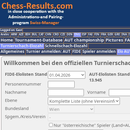
Logged on: Gast
Arabic
ARM
AZE
BIH
BUL
CAT
CHN
CRO
CZE
DEN
ENG
ESP
FAI
FIN
FRA
GER
GRE
INA
I
Home
Tournament-Database
AUT championship
Pictures
F
Turnierschach-Elozahl
Schnellschach-Elozahl
Allgemeines
Turnier anmelden: AUT
FIDE
Spieler anmelden
Elo AU
Willkommen bei den offiziellen Turnierscha
FIDE-Elolisten Stand
AUT-Elolisten Stand
13.945
Personennummer
Nachname
Vorname
Ebene
Bundesland
Spgem./Kreis/Verein
Nur "österreichische" Spieler (Land=A