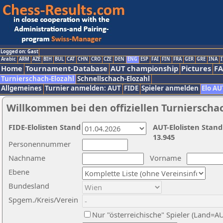
Logged on: Gast
Arabic
ARM
AZE
BIH
BUL
CAT
CHN
CRO
CZE
DEN
ENG
ESP
FAI
FIN
FRA
GER
GRE
INA
I
Home
Tournament-Database
AUT championship
Pictures
F
Turnierschach-Elozahl
Schnellschach-Elozahl
Allgemeines
Turnier anmelden: AUT
FIDE
Spieler anmelden
Elo AU
Willkommen bei den offiziellen Turnierscha
FIDE-Elolisten Stand
AUT-Elolisten Stand
13.945
Personennummer
Nachname
Vorname
Ebene
Bundesland
Spgem./Kreis/Verein
Nur "österreichische" Spieler (Land=A