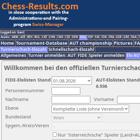
Logged on: Gast
Arabic
ARM
AZE
BIH
BUL
CAT
CHN
CRO
CZE
DEN
ENG
ESP
FAI
FIN
FRA
GER
GRE
INA
I
Home
Tournament-Database
AUT championship
Pictures
F
Turnierschach-Elozahl
Schnellschach-Elozahl
Allgemeines
Turnier anmelden: AUT
FIDE
Spieler anmelden
Elo AU
Willkommen bei den offiziellen Turnierscha
FIDE-Elolisten Stand
AUT-Elolisten Stand
6.936
Personennummer
Nachname
Vorname
Ebene
Bundesland
Spgem./Kreis/Verein
Nur "österreichische" Spieler (Land=A