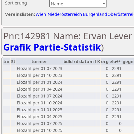
Sortierung
Vereinslisten:
Wien
Niederösterreich
Burgenland
Oberösterrei
Pnr:142981 Name: Ervan Lever 
Grafik Partie-Statistik
)
tnr
St
turnier
bdld
rd
datum
f
K
erg
elo+/-
gegn
Elozahl per 01.07.2023
0
2291
Elozahl per 01.10.2023
0
2291
Elozahl per 01.01.2024
0
2291
Elozahl per 01.04.2024
0
2291
Elozahl per 01.07.2024
0
2291
Elozahl per 01.10.2024
0
2291
Elozahl per 01.01.2025
0
2291
Elozahl per 01.04.2025
0
2291
Elozahl per 01.07.2025
0
0
Elozahl per 01.10.2025
0
0