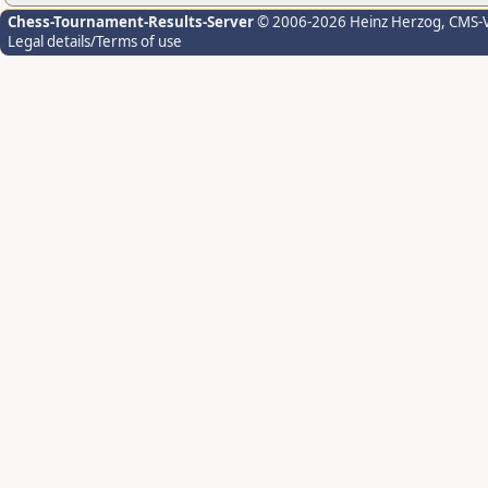
Chess-Tournament-Results-Server
© 2006-2026 Heinz Herzog
, CMS-
Legal details/Terms of use