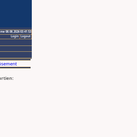
ime 08.08.2026 03:41:53
Login
Logout
artien: