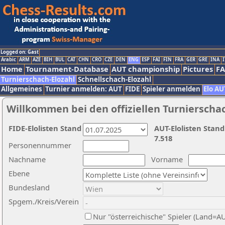
Logged on: Gast
Arabic
ARM
AZE
BIH
BUL
CAT
CHN
CRO
CZE
DEN
ENG
ESP
FAI
FIN
FRA
GER
GRE
INA
I
Home
Tournament-Database
AUT championship
Pictures
F
Turnierschach-Elozahl
Schnellschach-Elozahl
Allgemeines
Turnier anmelden: AUT
FIDE
Spieler anmelden
Elo AU
Willkommen bei den offiziellen Turnierscha
FIDE-Elolisten Stand
AUT-Elolisten Stand
7.518
Personennummer
Nachname
Vorname
Ebene
Bundesland
Spgem./Kreis/Verein
Nur "österreichische" Spieler (Land=A