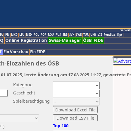
Servert
TA
JPN
MKD
LTU
NED
POL
POR
ROU
RUS
SRB
SVK
SWE
TUR
UKR
VIE
FontSize:11pt
AQ
Online Registration
Swiss-Manager
ÖSB
FIDE
T
Elo Vorschau
Elo FIDE
ch-Elozahlen des ÖSB
 01.07.2025, letzte Änderung am 17.08.2025 11:27, gewertete P
Kategorie
Geschlecht
Spielberechtigung
Top 100
UT)