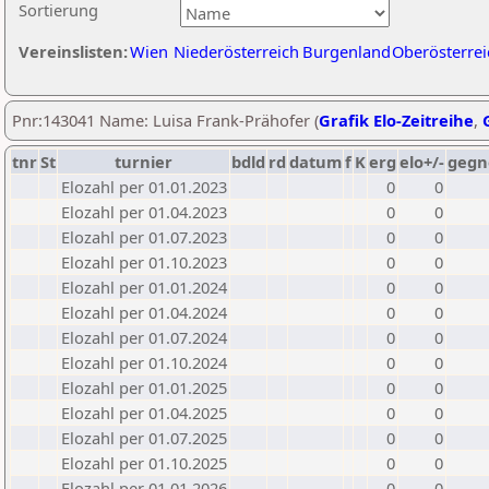
Sortierung
Vereinslisten:
Wien
Niederösterreich
Burgenland
Oberösterrei
Pnr:143041 Name: Luisa Frank-Prähofer (
Grafik Elo-Zeitreihe
,
tnr
St
turnier
bdld
rd
datum
f
K
erg
elo+/-
gegn
Elozahl per 01.01.2023
0
0
Elozahl per 01.04.2023
0
0
Elozahl per 01.07.2023
0
0
Elozahl per 01.10.2023
0
0
Elozahl per 01.01.2024
0
0
Elozahl per 01.04.2024
0
0
Elozahl per 01.07.2024
0
0
Elozahl per 01.10.2024
0
0
Elozahl per 01.01.2025
0
0
Elozahl per 01.04.2025
0
0
Elozahl per 01.07.2025
0
0
Elozahl per 01.10.2025
0
0
Elozahl per 01.01.2026
0
0