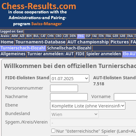
Logged on: Gast
Arabic
ARM
AZE
BIH
BUL
CAT
CHN
CRO
CZE
DEN
ENG
ESP
FAI
FIN
FRA
GER
GRE
INA
I
Home
Tournament-Database
AUT championship
Pictures
F
Turnierschach-Elozahl
Schnellschach-Elozahl
Allgemeines
Turnier anmelden: AUT
FIDE
Spieler anmelden
Elo AU
Willkommen bei den offiziellen Turnierscha
FIDE-Elolisten Stand
AUT-Elolisten Stand
7.518
Personennummer
Nachname
Vorname
Ebene
Bundesland
Spgem./Kreis/Verein
Nur "österreichische" Spieler (Land=A