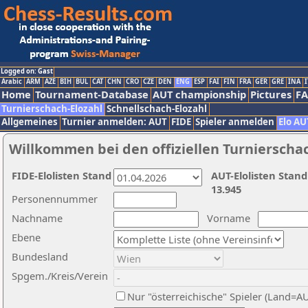
Logged on: Gast
Arabic
ARM
AZE
BIH
BUL
CAT
CHN
CRO
CZE
DEN
ENG
ESP
FAI
FIN
FRA
GER
GRE
INA
I
Home
Tournament-Database
AUT championship
Pictures
F
Turnierschach-Elozahl
Schnellschach-Elozahl
Allgemeines
Turnier anmelden: AUT
FIDE
Spieler anmelden
Elo AU
Willkommen bei den offiziellen Turnierscha
FIDE-Elolisten Stand
AUT-Elolisten Stand
13.945
Personennummer
Nachname
Vorname
Ebene
Bundesland
Spgem./Kreis/Verein
Nur "österreichische" Spieler (Land=A