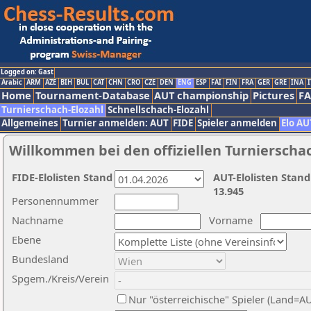
Logged on: Gast
Arabic
ARM
AZE
BIH
BUL
CAT
CHN
CRO
CZE
DEN
ENG
ESP
FAI
FIN
FRA
GER
GRE
INA
I
Home
Tournament-Database
AUT championship
Pictures
F
Turnierschach-Elozahl
Schnellschach-Elozahl
Allgemeines
Turnier anmelden: AUT
FIDE
Spieler anmelden
Elo AU
Willkommen bei den offiziellen Turnierscha
FIDE-Elolisten Stand
AUT-Elolisten Stand
13.945
Personennummer
Nachname
Vorname
Ebene
Bundesland
Spgem./Kreis/Verein
Nur "österreichische" Spieler (Land=A